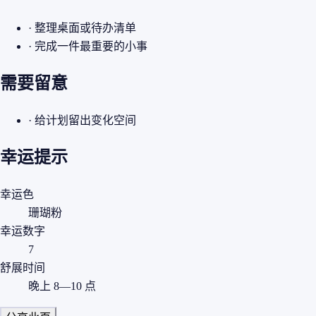
· 整理桌面或待办清单
· 完成一件最重要的小事
需要留意
· 给计划留出变化空间
幸运提示
幸运色
珊瑚粉
幸运数字
7
舒展时间
晚上 8—10 点