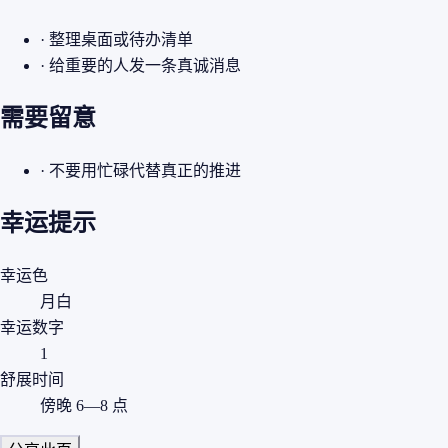
· 整理桌面或待办清单
· 给重要的人发一条真诚消息
需要留意
· 不要用忙碌代替真正的推进
幸运提示
幸运色
月白
幸运数字
1
舒展时间
傍晚 6—8 点