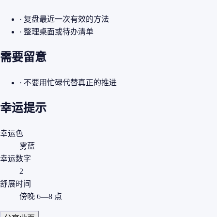
· 复盘最近一次有效的方法
· 整理桌面或待办清单
需要留意
· 不要用忙碌代替真正的推进
幸运提示
幸运色
雾蓝
幸运数字
2
舒展时间
傍晚 6—8 点