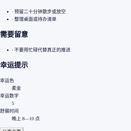
· 预留二十分钟散步或放空
· 整理桌面或待办清单
需要留意
· 不要用忙碌代替真正的推进
幸运提示
幸运色
柔金
幸运数字
5
舒展时间
晚上 8—10 点