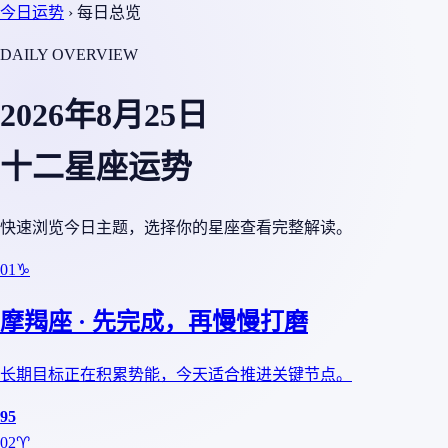
今日运势
›
每日总览
DAILY OVERVIEW
2026年8月25日
十二星座运势
快速浏览今日主题，选择你的星座查看完整解读。
01
♑
摩羯座 · 先完成，再慢慢打磨
长期目标正在积累势能，今天适合推进关键节点。
95
02
♈