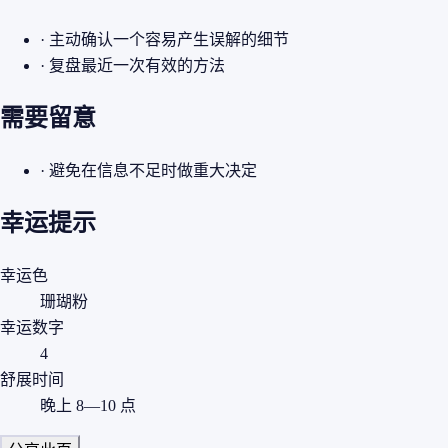
· 主动确认一个容易产生误解的细节
· 复盘最近一次有效的方法
需要留意
· 避免在信息不足时做重大决定
幸运提示
幸运色
珊瑚粉
幸运数字
4
舒展时间
晚上 8—10 点