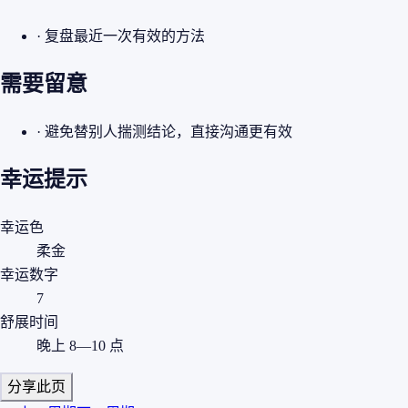
· 复盘最近一次有效的方法
需要留意
· 避免替别人揣测结论，直接沟通更有效
幸运提示
幸运色
柔金
幸运数字
7
舒展时间
晚上 8—10 点
分享此页