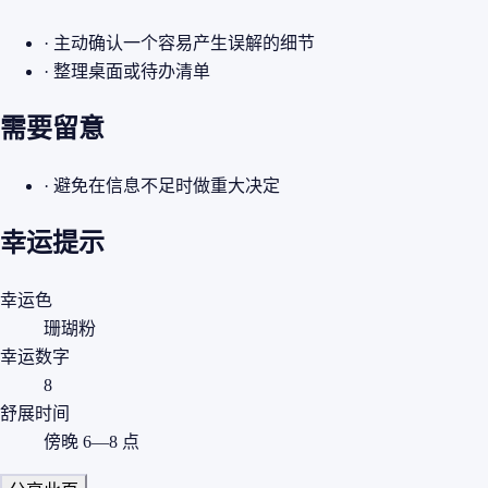
· 主动确认一个容易产生误解的细节
· 整理桌面或待办清单
需要留意
· 避免在信息不足时做重大决定
幸运提示
幸运色
珊瑚粉
幸运数字
8
舒展时间
傍晚 6—8 点