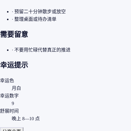
· 预留二十分钟散步或放空
· 整理桌面或待办清单
需要留意
· 不要用忙碌代替真正的推进
幸运提示
幸运色
月白
幸运数字
9
舒展时间
晚上 8—10 点