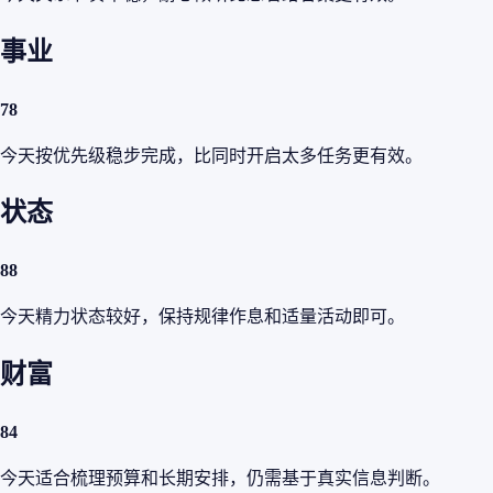
事业
78
今天按优先级稳步完成，比同时开启太多任务更有效。
状态
88
今天精力状态较好，保持规律作息和适量活动即可。
财富
84
今天适合梳理预算和长期安排，仍需基于真实信息判断。