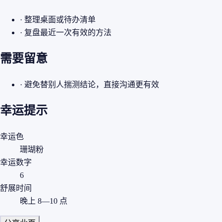
· 整理桌面或待办清单
· 复盘最近一次有效的方法
需要留意
· 避免替别人揣测结论，直接沟通更有效
幸运提示
幸运色
珊瑚粉
幸运数字
6
舒展时间
晚上 8—10 点