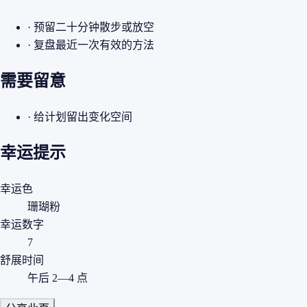
· 预留二十分钟散步或放空
· 复盘最近一次有效的方法
需要留意
· 给计划留出变化空间
幸运提示
幸运色
珊瑚粉
幸运数字
7
舒展时间
午后 2—4 点